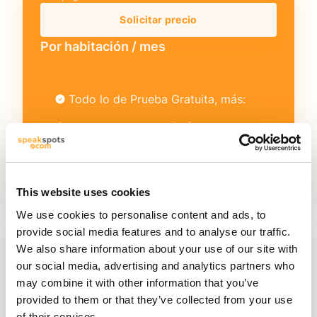
Solicitar precio
Por habitación / mes
Todo lo de Prueba Gratuita, más:
Cualquier integración (CRM,
Mantenimiento, etc.)
Iniciativas de venta (sin límite)
This website uses cookies
We use cookies to personalise content and ads, to
provide social media features and to analyse our traffic.
We also share information about your use of our site with
our social media, advertising and analytics partners who
Preguntas frecuentes sobre
may combine it with other information that you’ve
provided to them or that they’ve collected from your use
nuestros
precios
of their services.