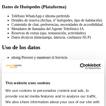
Datos de Huéspedes (Plataforma)
Teléfono WhatsApp e idioma preferido
Detalles de reserva (fechas, nº huéspedes, tipo de habitación)
Contenido de chat, preferencias, necesidades de accesibilidad
Metadatos de llamadas del Agente Telefónico IA
Reservas de extras (spa, restauración, actividades)
Datos técnicos (timestamps, latencia, confianza NLP)
Uso de los datos
strong Proveer y mantener el Servicio
strong Gestionar la Cuenta
strong Ejecución contractual
strong Comunicaciones de servicio (e-mail, SMS, push)
strong Noticias y ofertas (marketing propio, salvo baja)
strong Atender solicitudes
This website uses cookies
strong Publicidad dirigida y medición
strong Transferencias empresariales (fusión, adquisición)
We use cookies to personalise content and ads, to
strong Análisis y mejora (producto, campañas, UX)
strong Operar la Plataforma (IA, enrutado, dashboard)
provide social media features and to analyse our traffic.
strong Reservar con comercios locales (en nombre del
We also share information about your use of our site with
Huésped)