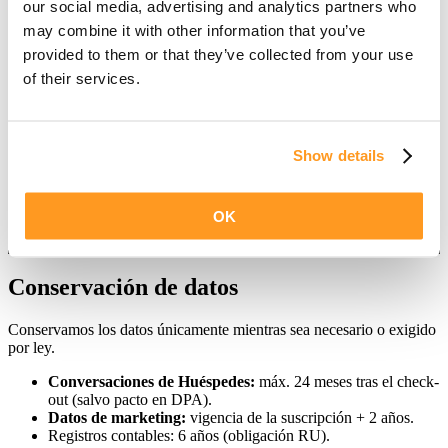
our social media, advertising and analytics partners who
strong Proveer analítica agregada al Cliente Hotel
may combine it with other information that you’ve
Fines adicionales (prospectos / suscriptores)
provided to them or that they’ve collected from your use
of their services.
Finalidad
Descripción
Datos tratados
Base legal
Newsletters,
Marketing
Nombre, e-mail, cargo,
Consentimiento /
ofertas,
directo
preferencias, métricas
Interés legítimo
encuestas
Show details
Eventos y
Registro y
Nombre, contacto,
Contrato /
webinars
asistencia
empresa, cargo, evento
Interés legítimo
Mailings
Contenido de
OK
Igual que marketing
de
partners
Consentimiento
directo
terceros
relevante
Conservación de datos
Conservamos los datos únicamente mientras sea necesario o exigido
por ley.
Conversaciones de Huéspedes:
máx. 24 meses tras el check-
out (salvo pacto en DPA).
Datos de marketing:
vigencia de la suscripción + 2 años.
Registros contables: 6 años (obligación RU).