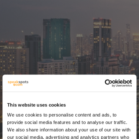
Най-добрият
This website uses cookies
инструмент за
We use cookies to personalise content and ads, to
планиране на
provide social media features and to analyse our traffic.
We also share information about your use of our site with
our social media, advertising and analytics partners who