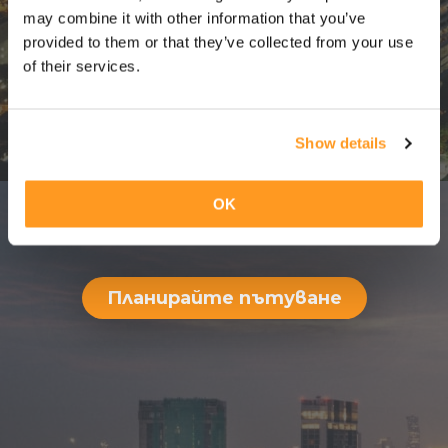
пътувания с
may combine it with other information that you’ve
изкуствен
provided to them or that they’ve collected from your use
of their services.
интелект от
2019 г.
Show details
OK
Планирайте пътуването си за 1
минута и го получете в WhatsApp
Планирайте пътуване