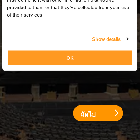
2 วัน = 1 คืน
provided to them or that they’ve collected from your use
of their services.
Show details
OK
ถัดไป