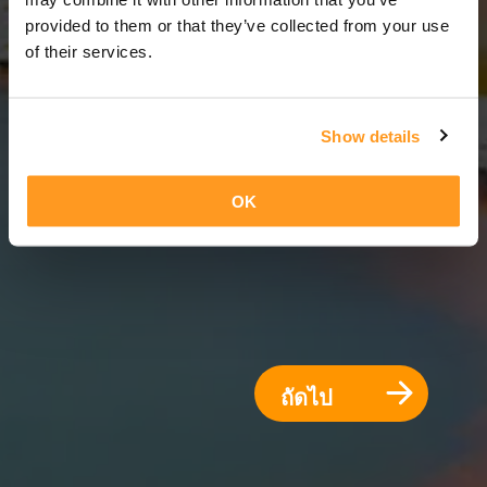
14 วัน = 13 คืน
provided to them or that they’ve collected from your use
of their services.
Show details
OK
ถัดไป