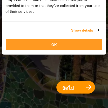
14 วัน = 13 คืน
provided to them or that they’ve collected from your use
of their services.
Show details
OK
ถัดไป