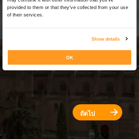
11 วัน = 10 คืน
provided to them or that they’ve collected from your use
of their services.
Show details
OK
ถัดไป