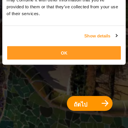
3 วัน = 2 คืน
provided to them or that they’ve collected from your use
of their services.
Show details
OK
ถัดไป