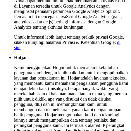
Anda dapat memilih untuk tidak membiarkan aktivitas Anda
di Layanan tersedia untuk Google Analytics dengan
menginstal pemalam peramban Google Analytics opt-out.
Pemalam ini mencegah JavaScript Google Analytics (ga.js,
analytics.js dan dc.js) berbagi informasi dengan Google
Analytics tentang aktivitas kunjungan.
Untuk informasi lebih lanjut tentang praktik privasi Google,
silakan kunjungi halaman Privasi & Ketentuan Google:
di
sini
.
Hotjar
Kami menggunakan Hotjar untuk memahami kebutuhan
pengguna kami dengan lebih baik dan untuk mengoptimalkan
layanan dan pengalaman ini. Hotjar adalah layanan teknologi
yang membantu kami memahami pengalaman pengguna kami
dengan lebih baik (misalnya, berapa banyak waktu yang
mereka habiskan di halaman mana, tautan mana yang mereka
pilih untuk diklik, apa yang disukai dan tidak disukai
pengguna, dll.) dan ini memungkinkan kami untuk
membangun dan memelihara layanan kami dengan umpan
balik pengguna. Hotjar menggunakan kuki dan teknologi
lainnya untuk mengumpulkan data tentang perilaku dan
perangkat pengguna kami. Ini termasuk alamat IP perangkat
(diproses selama sesi Anda dan disimpan dalam bentuk yang