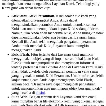
meningkatkan serta menganalisis Layanan Kami. Teknologi yang
Kami gunakan dapat mencakup:
Kuki atau Kuki Peramban.
Kuki adalah file kecil yang
ditempatkan di Perangkat Anda. Anda dapat
menginstruksikan peramban Anda untuk menolak semua
Kuki atau untuk menunjukkan kapan Kuki sedang dikirim.
Namun, jika Anda tidak menerima Kuki, Anda mungkin tidak
dapat menggunakan beberapa bagian dari Layanan kami.
Kecuali jika Anda telah mengubah pengaturan peramban
Anda untuk menolak Kuki, Layanan kami mungkin
menggunakan Kuki.
Kuki Flash.
Fitur tertentu dari Layanan kami mungkin
menggunakan objek yang disimpan secara lokal (atau Kuki
Flash) untuk mengumpulkan dan menyimpan informasi
tentang preferensi atau aktivitas Anda di Layanan kami. Kuki
Flash tidak dikelola oleh pengaturan peramban yang sama
yang digunakan untuk Kuki Peramban. Untuk informasi lebih
lanjut tentang cara Anda dapat menghapus Kuki Flash,
silakan baca "Di mana saya dapat mengubah pengaturan
untuk menonaktifkan atau menghapus objek bersama lokal?"
yang tersedia di
di sini
.
Suar Web.
Bagian tertentu dari Layanan kami dan email
kami mungkin berisi file elektronik kecil yang dikenal sebagai
suar web (juga disebut sebagai GIF transparan, tag piksel, dan