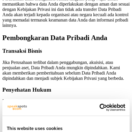
memastikan bahwa data Anda diperlakukan dengan aman dan sesuai
dengan Kebijakan Privasi ini dan tidak ada transfer Data Pribadi
Anda akan terjadi kepada organisasi atau negara kecuali ada kontrol
yang memadai termasuk keamanan data Anda dan informasi pribadi
lainnya.
Pembongkaran Data Pribadi Anda
Transaksi Bisnis
Jika Perusahaan terlibat dalam penggabungan, akuisisi, atau
penjualan aset, Data Pribadi Anda mungkin dipindahkan. Kami
akan memberikan pemberitahuan sebelum Data Pribadi Anda
dipindahkan dan menjadi subjek Kebijakan Privasi yang berbeda.
Penyehatan Hukum
Dalam keadaan tertentu, Perusahaan mungkin diminta untuk
mengungkapkan Data Pribadi Anda jika diminta oleh hukum atau
sebagai respons terhadap permintaan yang sah dari pihak berwenang
publik (misalnya, pengadilan atau lembaga pemerintah).
Persyaratan Hukum Lainnya
This website uses cookies