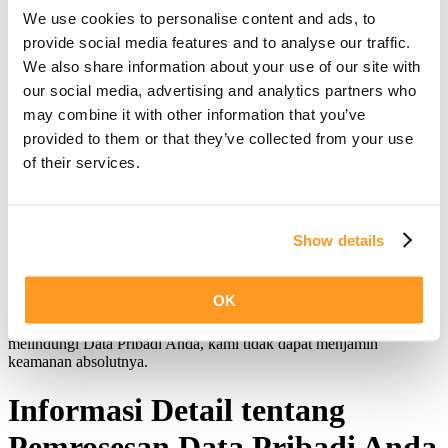
We use cookies to personalise content and ads, to
Perusahaan mungkin mengungkapkan Data Pribadi Anda dengan
provide social media features and to analyse our traffic.
itikad baik bahwa tindakan tersebut diperlukan untuk:
We also share information about your use of our site with
Mematuhi kewajiban hukum
our social media, advertising and analytics partners who
Melindungi dan membela hak atau properti Perusahaan
may combine it with other information that you’ve
Mencegah atau menyelidiki kemungkinan pelanggaran terkait
Layanan
provided to them or that they’ve collected from your use
Melindungi keselamatan pribadi Pengguna Layanan atau
of their services.
publik
Melindungi dari tanggung jawab hukum
Keamanan Data Pribadi Anda
Show details
Keamanan Data Pribadi Anda penting bagi kami, tetapi ingatlah
bahwa tidak ada metode transmisi melalui Internet, atau metode
OK
penyimpanan elektronik yang 100% aman. Meskipun kami berusaha
menggunakan cara yang dapat diterima secara komersial untuk
melindungi Data Pribadi Anda, kami tidak dapat menjamin
keamanan absolutnya.
Informasi Detail tentang
Pemrosesan Data Pribadi Anda