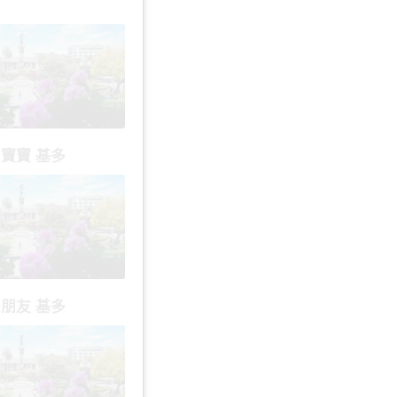
多
 寶寶 基多
 朋友 基多