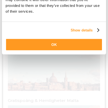
provided to them or that they’ve collected from your use
of their services.
Show details
Gratispoäng & Kultur Malta
OK
Gratispoäng & Hemligheter Malta