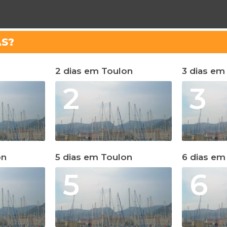
AS?
2 dias em Toulon
3 dias em
2
3
on
5 dias em Toulon
6 dias em
5
6