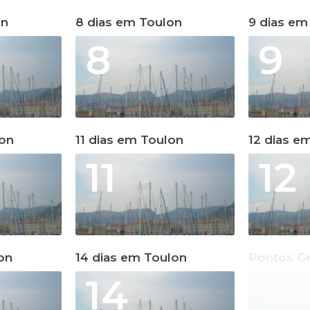
on
8 dias em Toulon
9 dias em
8
9
lon
11 dias em Toulon
12 dias e
11
12
on
14 dias em Toulon
Pontos Gr
14