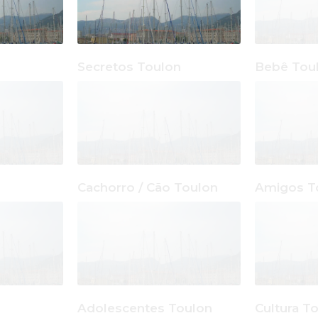
Secretos Toulon
Bebê Tou
Cachorro / Cão Toulon
Amigos T
Adolescentes Toulon
Cultura T