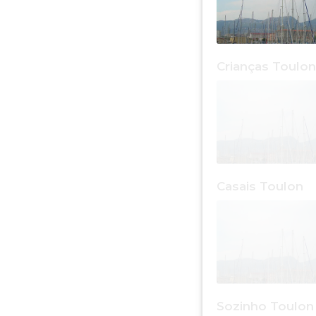
Crianças Toulon
Casais Toulon
Sozinho Toulon