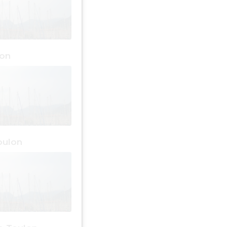
lon
oulon