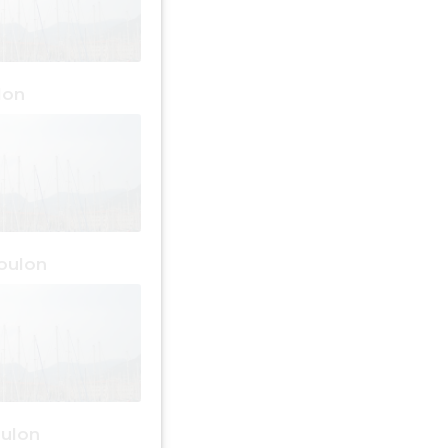
lon
oulon
oulon