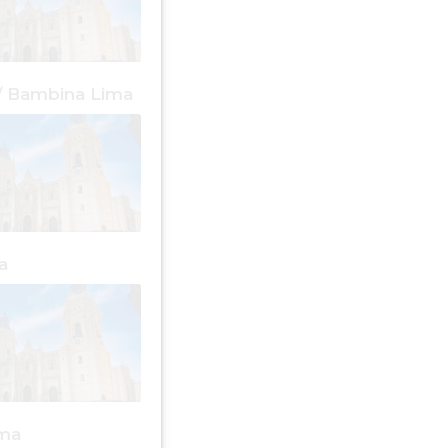
/ Bambina Lima
a
ima