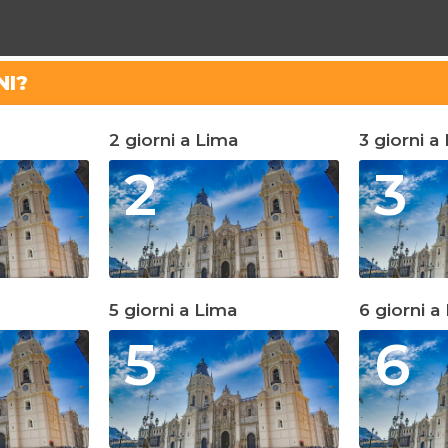
NI?
2 giorni a Lima
3 giorni a
2
3
5 giorni a Lima
6 giorni a
5
6