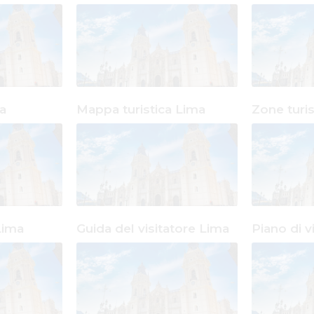
a
Mappa turistica Lima
Zone turi
Lima
Guida del visitatore Lima
Piano di 