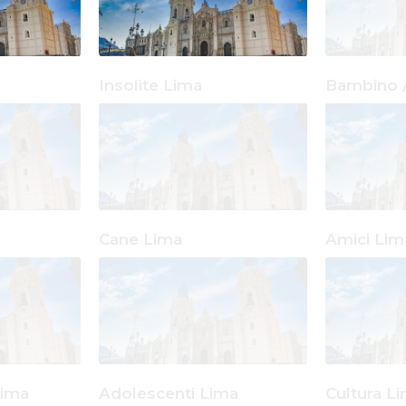
Insolite Lima
Bambino 
Cane Lima
Amici Lim
Lima
Adolescenti Lima
Cultura L