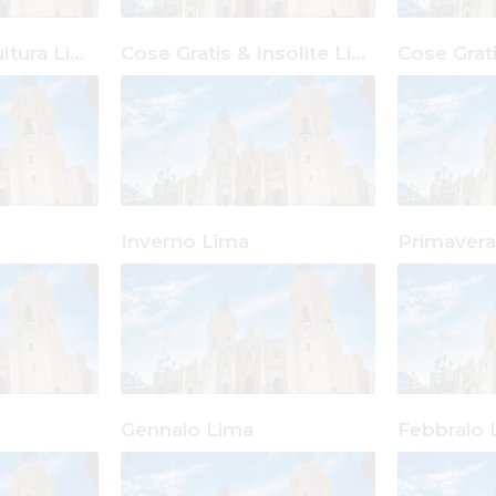
Cose Gratis & Cultura Lima
Cose Gratis & Insolite Lima
Inverno Lima
Primavera
Gennaio Lima
Febbraio 