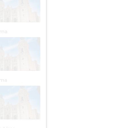
ima
ima