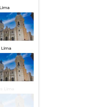
 Lima
a Lima
is Lima