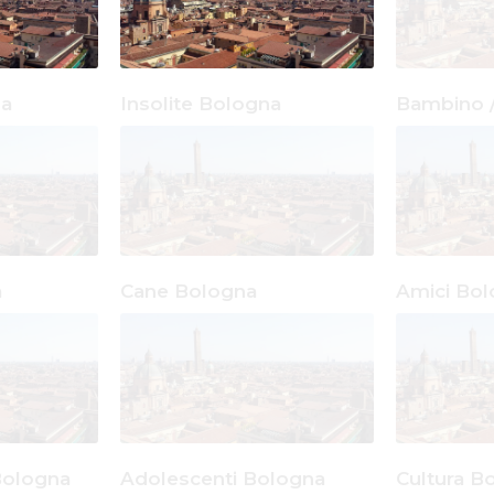
na
Insolite Bologna
a
Cane Bologna
Amici Bo
Bologna
Adolescenti Bologna
Cultura B