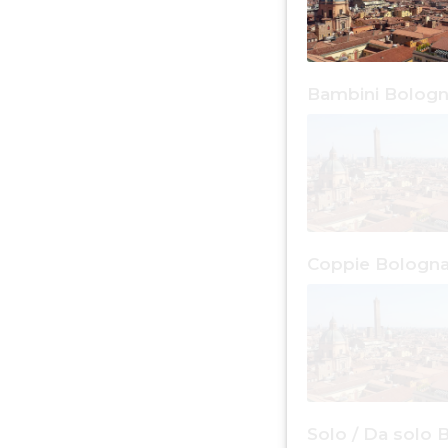
Bambini Bolog
Coppie Bologn
Solo / Da solo 