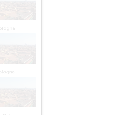
ologna
ologna