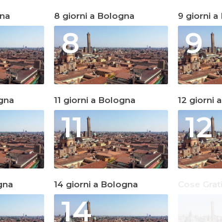
gna
8 giorni a Bologna
9 giorni 
8
9
ogna
11 giorni a Bologna
12 giorni 
11
12
gna
14 giorni a Bologna
Cose Grat
14