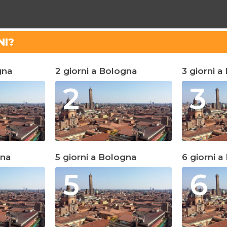
NI?
gna
2 giorni a Bologna
3 giorni a
2
3
gna
5 giorni a Bologna
6 giorni 
5
6