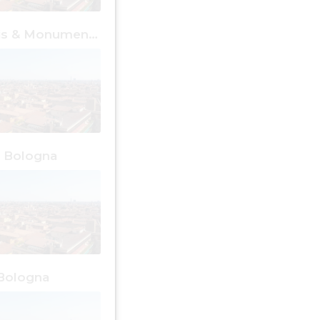
Cose Gratis & Monumenti Bologna
a Bologna
Bologna