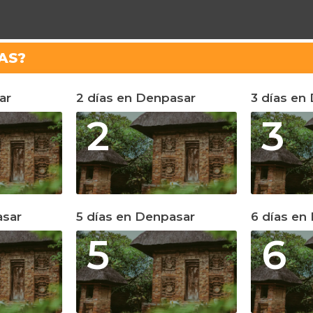
AS?
ar
2 días en Denpasar
3 días en
2
3
asar
5 días en Denpasar
6 días en
5
6