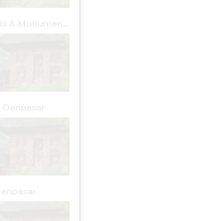
Sitios Gratis & Monumentos Denpasar
a Denpasar
Denpasar