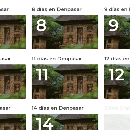
asar
8 días en Denpasar
9 días en
8
9
pasar
11 días en Denpasar
12 días e
11
12
asar
14 días en Denpasar
Sitios Gra
14