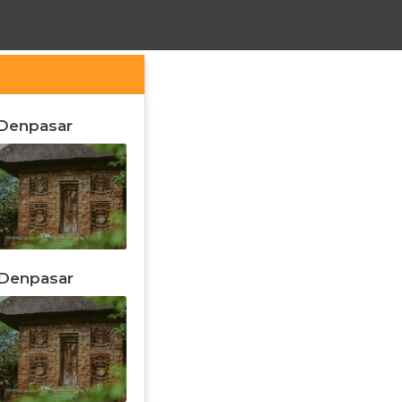
 Denpasar
 Denpasar