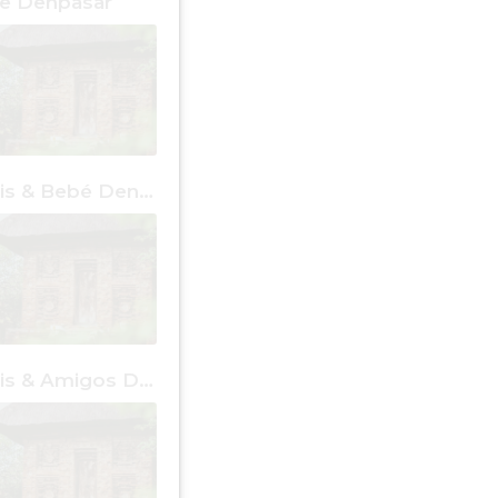
e Denpasar
Sitios Gratis & Bebé Denpasar
Sitios Gratis & Amigos Denpasar