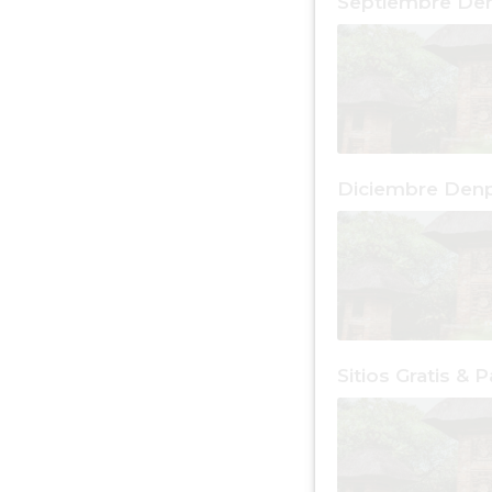
Septiembre De
Diciembre Den