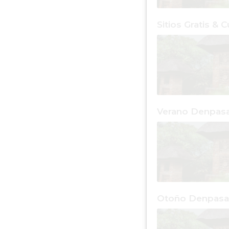
Verano Denpas
Otoño Denpasa