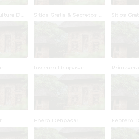
Sitios Gratis & Cultura Denpasar
Sitios Gratis & Secretos Denpasar
ar
Invierno Denpasar
Primaver
r
Enero Denpasar
Febrero 