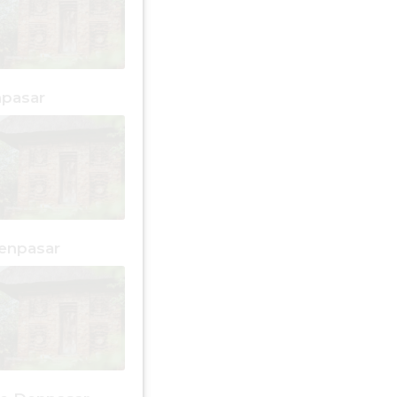
pasar
enpasar