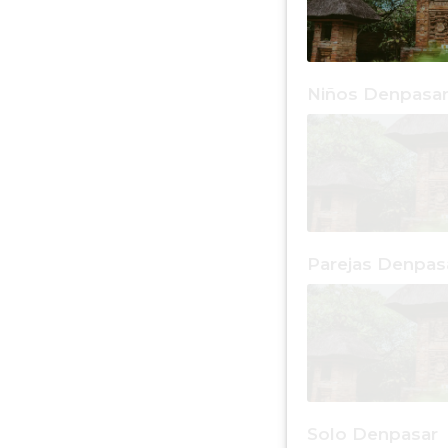
Niños Denpasa
Parejas Denpas
Solo Denpasar