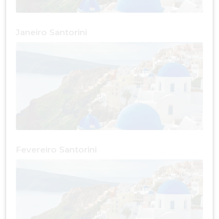
Janeiro Santorini
Fevereiro Santorini