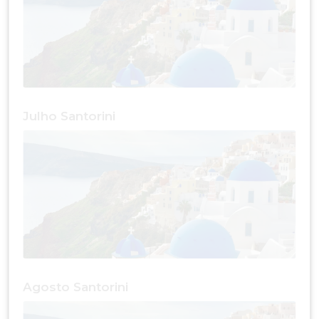
Julho Santorini
Agosto Santorini