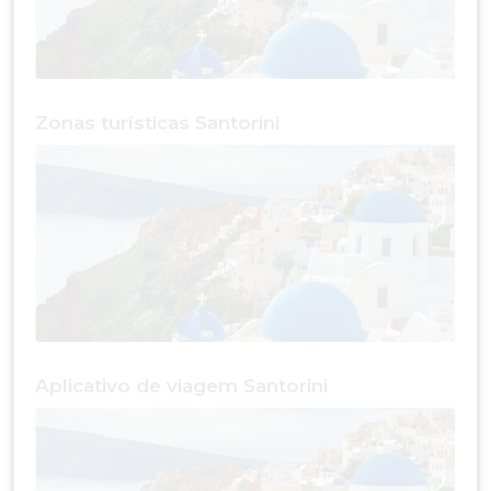
Zonas turísticas Santorini
Aplicativo de viagem Santorini