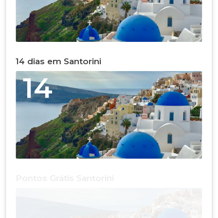
14 dias em Santorini
14
Pontos Grátis Santorini