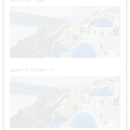
Verão Santorini
Inverno Santorini