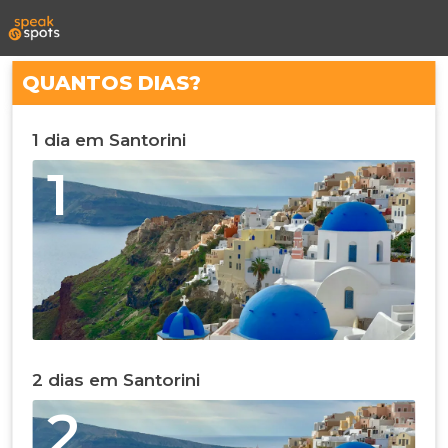
QUANTOS DIAS?
1 dia em Santorini
1
2 dias em Santorini
2