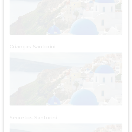
Crianças Santorini
Secretos Santorini