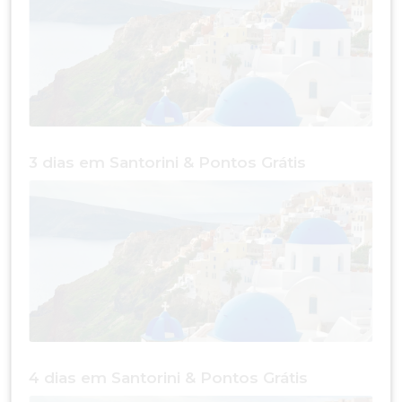
3 dias em Santorini & Pontos Grátis
4 dias em Santorini & Pontos Grátis