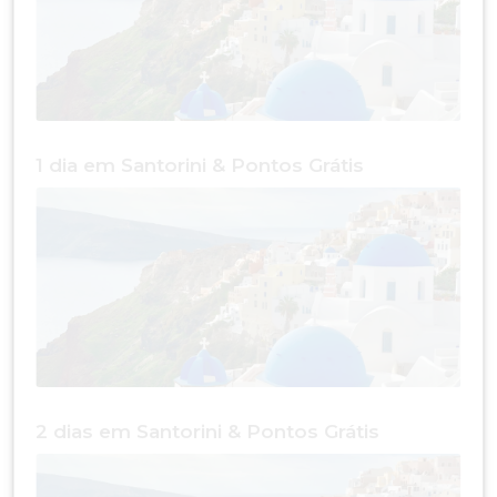
1 dia em Santorini & Pontos Grátis
2 dias em Santorini & Pontos Grátis