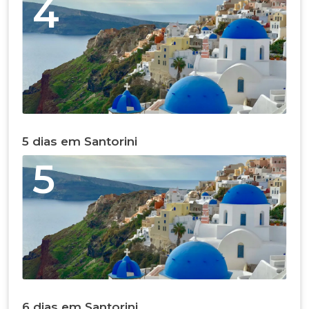
4
5 dias em Santorini
5
6 dias em Santorini