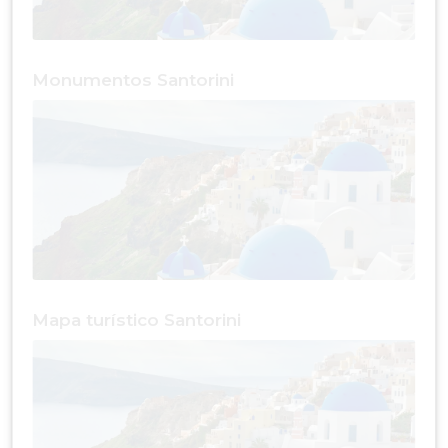
Monumentos Santorini
Mapa turístico Santorini