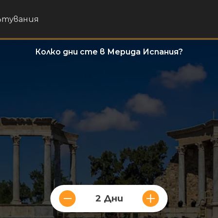
пътувания
Колко дни сте в Мерида Испания?
2 Дни